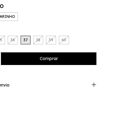
CO
ARINHO
5
36
37
38
39
40
envio