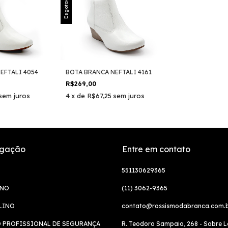
Esgotado
EFTALI 4054
BOTA BRANCA NEFTALI 4161
R$269,00
sem juros
4
x
de
R$67,25
sem juros
gação
Entre em contato
551130629365
INO
(11) 3062-9365
LINO
contato@rossismodabranca.com.
 PROFISSIONAL DE SEGURANÇA
R. Teodoro Sampaio, 268 - Sobre L