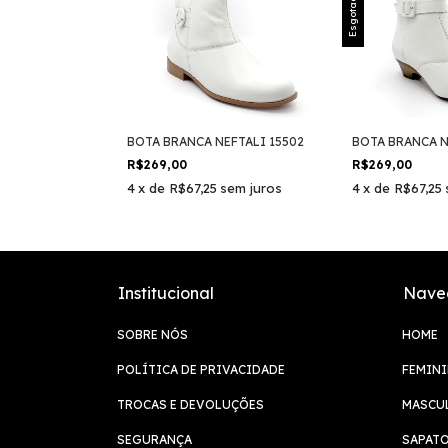
Esgotado
BOTA BRANCA NEFTALI 15502
BOTA BRANCA N
R$269,00
R$269,00
4
x
de
R$67,25
sem juros
4
x
de
R$67,25
Institucional
Nave
SOBRE NÓS
HOME
POLÍTICA DE PRIVACIDADE
FEMIN
TROCAS E DEVOLUÇÕES
MASCU
SEGURANÇA
SAPATO