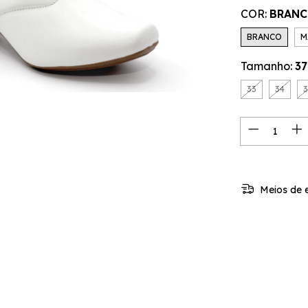
COR:
BRAN
BRANCO
M
Tamanho:
37
33
34
3
Meios de 