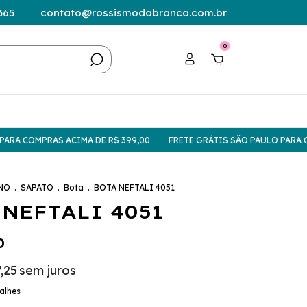
365
contato@rossismodabranca.com.br
0
 COMPRAS ACIMA DE R$ 399,00
FRETE GRÁTIS SÃO PAULO PARA COMP
NO
.
SAPATO
.
Bota
.
BOTA NEFTALI 4051
 NEFTALI 4051
0
,25
sem juros
alhes