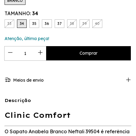
BRANCO
TAMANHO:
34
33
34
35
36
37
38
39
40
Atenção, última peça!
Meios de envio
Descrição
Clinic Comfort
O Sapato Anabela Branco Neftali 39504 é referência