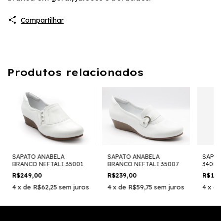
Compartilhar
Produtos relacionados
SAPATO ANABELA
SAPATO ANABELA
SAPAT
BRANCO NEFTALI 35001
BRANCO NEFTALI 35007
3408
R$249,00
R$239,00
R$19
4
x
de
R$62,25
sem juros
4
x
de
R$59,75
sem juros
4
x
d