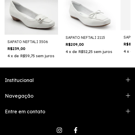
SAPAT
SAPATO NEFTALI 2115
SAPATO NEFTALI 3506
R$89
R$209,00
R$239,00
4
x
d
4
x
de
R$52,25
sem juros
4
x
de
R$59,75
sem juros
Institucional
Navegação
Entre em contato