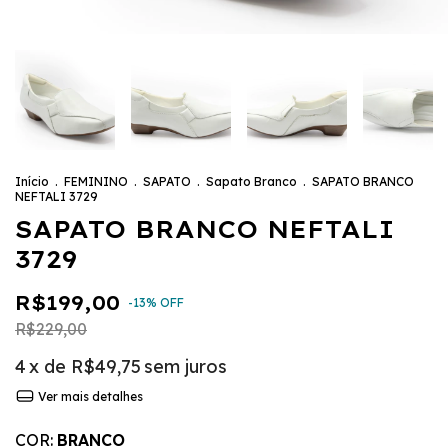
Início
.
FEMININO
.
SAPATO
.
Sapato Branco
.
SAPATO BRANCO
NEFTALI 3729
SAPATO BRANCO NEFTALI
3729
R$199,00
-
13
%
OFF
R$229,00
4
x de
R$49,75
sem juros
Ver mais detalhes
COR:
BRANCO