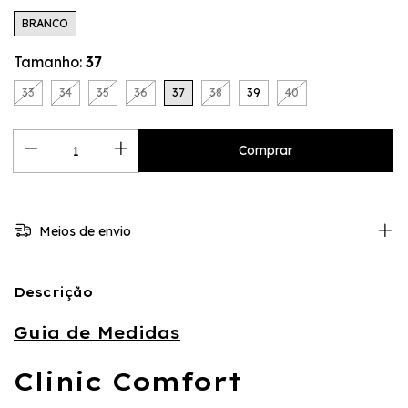
BRANCO
Tamanho:
37
33
34
35
36
37
38
39
40
Meios de envio
Descrição
Guia de Medidas
Clinic Comfort