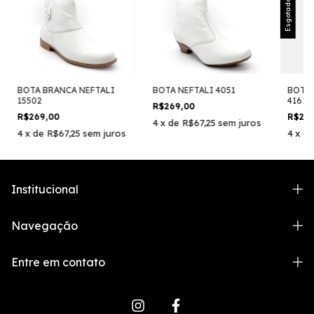
Esgotado
BOTA BRANCA NEFTALI
BOTA NEFTALI 4051
BOTA 
15502
4161
R$269,00
R$269,00
R$26
4
x
de
R$67,25
sem juros
4
x
de
R$67,25
sem juros
4
x
d
Institucional
Navegação
Entre em contato